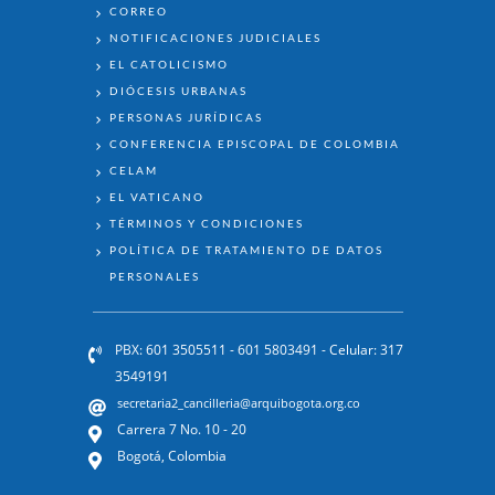
ENLACES
CORREO
NOTIFICACIONES JUDICIALES
EL CATOLICISMO
DIÓCESIS URBANAS
PERSONAS JURÍDICAS
CONFERENCIA EPISCOPAL DE COLOMBIA
CELAM
EL VATICANO
TÉRMINOS Y CONDICIONES
POLÍTICA DE TRATAMIENTO DE DATOS
PERSONALES
PBX: 601 3505511 - 601 5803491 - Celular: 317
3549191
secretaria2_cancilleria@arquibogota.org.co
Carrera 7 No. 10 - 20
Bogotá, Colombia