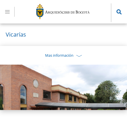
Pasar
al
contenido
principal
Vicarías
Mas información